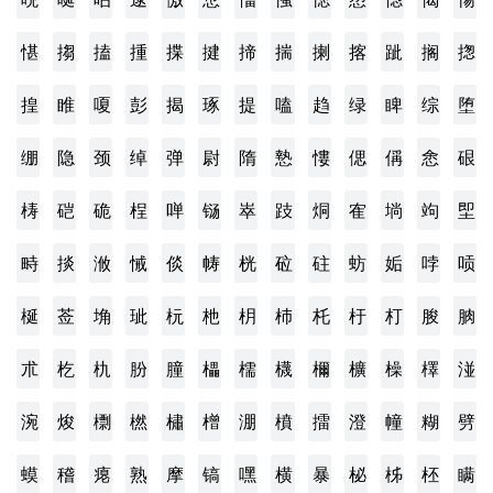
愖
搊
搕
揰
揲
揵
揥
揣
揦
揢
跐
搁
揔
揘
睢
嗄
彭
揭
琢
提
嗑
趋
绿
睥
综
堕
绷
隐
颈
绰
弹
尉
隋
慹
慺
偲
偁
悆
硍
梼
硙
硊
桯
啴
铴
崒
跂
烔
隺
埫
竘
堲
畤
掞
浟
悈
倓
帱
桄
砬
砫
蚄
姤
哱
唝
梴
莶
埆
玼
杬
杝
枂
杮
杔
杅
朾
朘
朒
朮
杚
朹
朌
朣
櫑
檽
櫗
檷
櫎
橾
檡
湴
涴
焌
檦
橪
橚
橧
淜
橨
擂
澄
幢
糊
劈
蟆
稽
瘪
熟
摩
镐
嘿
横
暴
柲
柹
柸
瞒