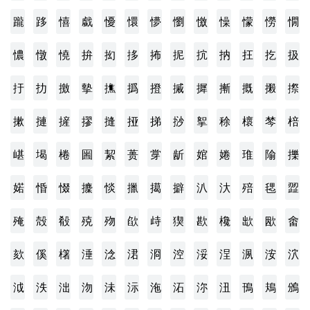
躘
跢
憘
戱
懮
懁
懜
懰
憿
懆
懞
憦
憪
憹
憞
憢
拚
抝
拸
抪
抳
抭
抐
抂
扢
扱
扜
扐
撽
摰
撨
撝
撜
摵
摨
摲
摡
摋
摖
摗
摙
摌
摎
摓
挜
挮
挱
挐
稌
櫰
棽
棓
嵁
堨
棬
圌
絜
蒉
牚
龂
婠
婘
琟
隃
擽
婼
惛
惙
攈
惔
擸
擖
擗
汃
汏
殕
毸
歰
殗
殻
殽
殑
歾
欿
歭
猰
歁
欃
欪
欭
畬
欬
傒
櫡
涶
淰
涒
浻
涳
浽
浧
洬
洝
泬
泧
泆
泏
沕
沬
沶
沲
沰
沵
沑
鳱
鳺
鳻