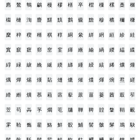
麃
鷔
鶽
鶣
槾
樛
橏
卒
槢
樔
樏
槀
榐
榝
槤
渹
麆
黮
黰
鷜
龓
黵
穇
穮
穪
稴
穈
稡
稧
稰
稘
稕
絧
絫
絣
絅
絙
紾
絓
窴
窾
窽
窌
窋
窐
緷
緪
緰
緺
緵
緼
緤
綧
緑
綟
絻
綖
緛
綈
緟
綅
絯
絺
爌
燑
燤
燀
焬
熯
煔
熢
熝
熣
煠
煇
焥
焄
縒
縎
縆
熿
菾
蒩
蓲
蒘
蒝
菑
菨
莤
菆
苲
苙
芶
芔
芧
爓
芚
牗
鞸
鞞
韹
鞪
鞙
靦
雺
鞈
雟
雚
鮥
鮮
骹
鯆
髺
骳
髳
鳭
駃
髲
骯
馲
髶
鮆
鯣
飵
飳
飂
颾
颩
饟
韘