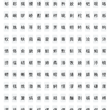
郇
郄
獦
獿
獶
獱
朐
矜
姣
峙
钯
哏
咯
禺
峒
哕
峤
酊
郦
柈
呲
剌
柁
柢
柞
栎
枸
虺
柚
荨
剋
荥
荠
蛖
蛡
蚙
蚖
蚾
蚼
蚥
藰
蚗
蘋
藸
藋
薶
薵
藇
薧
浍
俟
浒
恓
饹
俞
娆
瘅
觟
鲊
歅
貆
筤
榅
鲌
觜
搒
缊
碏
椹
嶅
媂
矞
湣
敩
媆
湑
渟
蟦
蟧
衕
螹
蟞
螛
螝
螲
螇
擿
橦
嬛
鞔
憕
憭
篯
燋
潵
嶲
漴
觭
慬
漻
槱
瘕
磏
廑
隩
漼
夐
熇
瘥
箖
耤
瑱
酾
劄
裼
碨
榑
漷
禔
缞
疐
煴
僪
儃
僄
傪
僝
僜
伲
僥