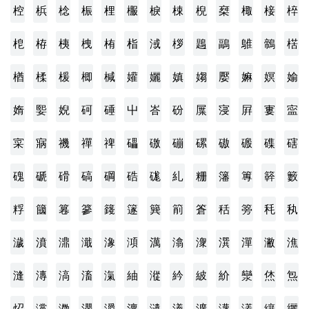
椌
梹
棯
桭
梩
棴
棙
梀
棿
椉
棷
椄
椊
梎
栫
桋
栧
栯
栺
淢
桚
鶗
鶝
鵻
鶙
楛
楢
楺
楥
楖
椷
孉
孋
嫃
媰
嬮
嫲
嫇
媮
媠
媐
婗
砢
硾
屮
峇
砏
屟
寖
屛
寠
寍
寀
寎
禨
禪
禆
礧
礉
磞
磥
磝
磤
磼
磍
磈
磃
磆
碻
碙
硞
硥
糺
粣
籓
篿
簳
籔
粰
簂
篹
篸
籛
篴
簨
箾
篬
秳
篣
秏
秇
濊
濆
濎
濈
潒
澒
澫
潝
潨
潠
潬
潎
潐
漨
漙
滈
滀
滊
紬
漎
紟
紴
紒
灓
烋
炰
炤
灙
瀓
瀴
灂
瀤
瀢
瀁
瀇
瀎
濭
纕
纚