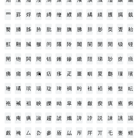
罒
罫
烰
缋
繜
缏
纀
繵
繘
縸
臒
臈
臷
臡
膰
胏
肣
肶
胕
膴
胇
肨
肜
耎
聻
耛
羾
翢
羬
翍
闬
隁
阾
闟
闛
閕
閒
钑
铔
閛
铇
閧
閜
铦
鏩
鏒
鏕
隑
珶
玅
疨
痋
疿
痡
痌
痏
痁
痑
疋
畺
甽
畟
瓟
璅
璸
璯
璚
瑸
瑒
琁
琕
裯
盻
袿
袹
裷
盩
眃
袘
裓
袓
眏
皪
眑
皐
癐
皻
瘈
瘨
癄
痾
瘣
痷
痶
諔
趯
諕
孅
諀
誖
説
誺
誂
誳
覰
裺
厶
厹
參
厱
厸
厏
厈
丌
乇
亹
鳣