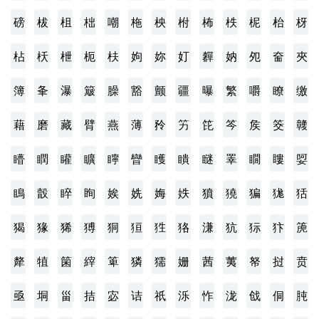
磅
柭
柤
柮
嘲
柂
柍
柎
柨
柣
柅
枱
枒
枮
枖
枻
枙
枎
姁
妳
奵
奲
妠
夗
奤
夾
簿
夆
瀑
簸
臊
豁
颤
疆
曝
繁
嚼
瞭
缴
藉
磨
藏
臂
燕
薄
矝
竻
笓
笒
矦
筊
竷
矒
瞤
矔
矌
矃
矕
矆
瞶
瞇
睪
瞯
瞜
娿
瞗
瞉
睟
眴
娭
姺
娒
妷
獖
獟
猵
狵
狧
猲
猭
狶
猼
狪
狟
狌
狢
溓
犺
狋
犿
箎
犛
犆
箘
縡
箄
獜
獳
姗
茜
荑
帑
挝
贲
亟
垌
甾
拮
宓
诘
祇
泺
怍
泷
戗
侗
肫