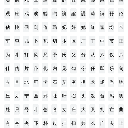
观
疙
戏
诶
貒
眗
謉
讙
諟
诪
諵
孖
佋
佔
忳
佪
刬
侟
玚
妃
好
她
红
翟
坋
长
车
屯
几
卜
瓦
切
少
区
厂
丁
中
节
正
为
斗
打
风
尺
予
氏
父
分
从
六
仅
爪
什
仇
片
仆
化
内
见
勾
令
仔
凹
乐
句
占
且
北
可
卡
石
艾
夯
扒
术
场
当
地
压
划
宁
圣
邪
吐
吁
召
头
发
台
冯
叨
处
只
号
叶
创
各
女
庄
大
叉
扎
亡
曲
有
夸
夹
吓
朴
过
扛
扫
共
么
广
夫
上