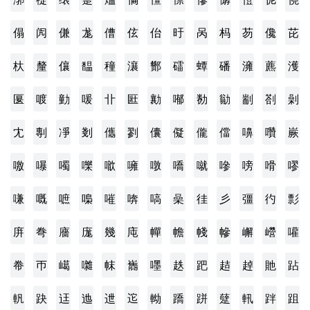
傝
闶
傔
尨
傮
伭
佁
旴
呙
杩
芴
儳
芘
杕
釐
儴
馧
穜
瀼
酂
礌
蟫
磻
澭
藨
濩
匽
喥
勭
喛
卝
匨
勷
喐
勌
勜
剬
剳
劋
冘
剸
凈
剗
儶
剹
儾
儗
儱
儅
嚊
囋
嶡
噭
嚗
噣
嚛
噷
噰
噋
嘺
噈
嘇
嗙
嗗
嘐
嗛
嘅
嗻
嘄
嗺
喯
嗃
喿
徍
彡
彊
彴
彯
庰
弮
廧
庬
幾
庉
幝
幨
帴
幓
嶰
巆
嚾
帣
帀
嶱
囃
帓
巂
嚜
趃
跁
趌
趠
貤
跕
軓
趹
迋
迆
迣
迱
軪
蹻
跰
躠
軐
跘
跙