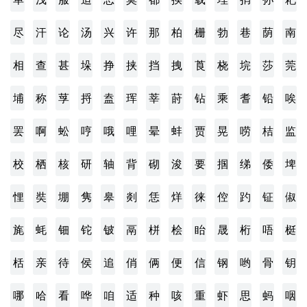
尽
汗
论
汤
兴
许
那
柏
栅
勃
巷
荫
南
相
查
甚
垛
挣
挟
挡
拽
莨
桡
垸
莎
莞
埔
称
莩
捋
盍
珲
莘
莳
钻
乘
耆
铅
唉
罢
啊
蚣
哼
哦
哩
晕
蚌
贾
晃
唠
桔
监
校
栖
核
研
轴
背
砌
浚
要
掴
绨
倭
埤
悝
奘
堋
隽
皋
剡
恁
烊
徕
倥
趵
钲
俶
旄
蚝
钿
铊
铍
鬲
栟
桧
眙
晟
桁
唔
梃
栝
亲
待
侯
追
俏
俩
便
信
钢
哟
骨
钥
哪
哈
看
哗
咱
适
种
咳
重
虾
思
蚂
咽