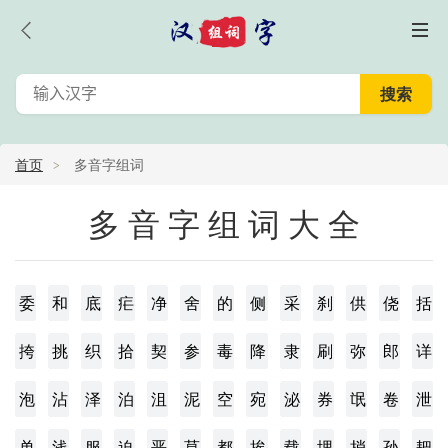
首页
多音字组词
多音字组词大全
委
和
底
疟
净
舍
的
侧
采
刹
供
侥
括
挎
挑
织
拾
契
参
毒
降
隶
刷
弥
郎
详
泡
沾
泽
泊
沮
泥
空
宛
泌
券
氓
卷
泄
单
浅
服
迫
恶
莫
都
挨
载
埋
捎
孙
耙