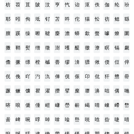
枋
苕
苴
陂
汶
亨
忾
诒
沤
佚
伽
纶
玢
耶
吲
佝
坻
钌
苫
吽
佗
猯
忪
彷
鳃
繇
膻
蹊
缲
嚓
鞬
麇
澹
蟒
歙
螫
噱
燎
圜
擞
鞘
熨
缯
徵
澍
嚄
醍
徼
潦
瞑
镉
觑
儋
撅
缥
樘
槭
瞢
缪
渰
骠
偢
偄
侸
倅
侻
俛
吖
汋
氿
俥
俔
侲
卬
仳
犴
戆
毌
蹶
鳜
馕
瞿
濯
攒
擘
糜
隳
濞
咭
傋
哋
哜
哴
傂
偅
嵦
嵰
嵤
嶄
嵑
啨
崠
嵽
嵍
啚
崥
啘
啍
啅
啽
唫
峊
哾
唅
啙
啑
唶
唲
唌
咶
逮
慠
慸
慉
慅
愢
愬
愡
愒
愓