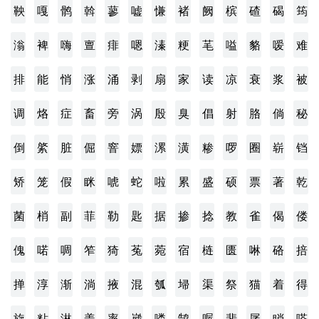
鞅
嘎
鹘
斡
蓼
嘘
慊
褚
阙
槟
碴
碣
筠
滃
裨
嗨
亶
痱
嗯
溱
粳
芼
嗌
貉
嗳
难
排
能
悄
涨
涌
剥
扇
家
读
凉
衰
浆
被
调
烙
症
畜
旁
涡
殷
臭
倡
射
胳
倘
秘
倒
綮
脏
倔
窨
嫖
漯
潢
糁
啰
圈
崭
铛
矫
笼
假
眯
唬
蛇
啦
累
盛
硕
票
著
乾
菌
梢
副
菲
勒
匙
据
掺
捻
教
雀
偈
偻
傀
喏
啁
笮
猗
菟
菀
宿
梿
匮
啉
硌
掊
掸
淳
渐
淌
掖
混
瓠
埽
渠
祭
猫
着
得
旋
粘
淋
盖
率
崴
喽
鹄
喔
斐
孱
睄
嗒