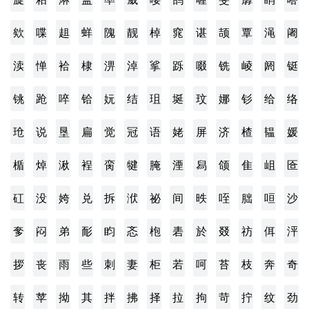
欸
喋
趄
蛘
隗
靓
棹
窕
谌
颉
覃
渑
阇
渎
惮
袷
棣
淠
淖
挲
跞
啜
铣
崚
阏
铤
铫
跄
啐
铪
妧
结
珇
埏
玟
娜
钐
给
络
玱
说
垦
扁
觉
冠
语
姥
屏
济
楂
韫
媛
楯
焯
湫
裎
脔
犍
腌
湮
舄
颌
隹
岨
匼
矼
没
姱
兑
拆
洑
祕
间
昳
咥
朏
咺
沙
奓
闷
弟
耏
盷
忞
枹
砉
於
叕
祊
佴
泙
拶
丧
雨
些
刺
妻
柜
若
呵
苔
枝
奔
奇
转
苹
拗
其
拌
拂
择
拉
拘
苛
拧
纹
劲