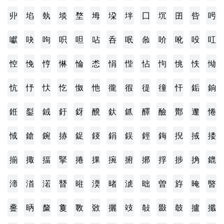
丱
埳
埶
埮
堥
坶
垜
坢
囗
坈
囝
呰
呺
囐
吷
呴
呮
呾
呫
呑
呡
叅
吤
吪
吺
叿
悾
悗
悙
惏
惀
怸
悁
悂
怗
怐
恌
怢
怮
忼
忬
忕
忔
怓
忚
徿
徦
徥
徸
忓
銗
銄
銋
銐
銊
釪
釾
醗
釱
釽
醳
醶
酇
邌
惓
惐
鎗
鋺
捇
鋜
鋄
鋗
鋘
鋞
鋂
掜
掝
捼
揃
掫
揊
掔
捲
捰
捥
捬
捓
捊
捗
捔
鎞
渧
渞
渃
朁
暀
渜
暏
淲
昢
曽
斿
晻
暋
斖
昞
斄
敻
斁
敚
攦
攱
敧
敠
攲
攎
攕