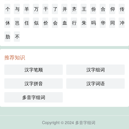
个
与
羊
万
干
了
并
齐
王
份
合
仰
传
休
岂
任
似
价
会
血
行
朱
吗
华
同
冲
肋
不
推荐知识
汉字笔顺
汉字组词
汉字拼音
汉字词语
多音字组词
Copyright © 2024
多音字组词