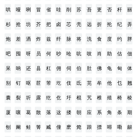
哄
哑
咧
冒
省
哇
削
苏
吾
更
否
杆
丽
杉
抢
坊
芥
把
卤
芯
壳
远
折
抡
纪
弄
炮
差
洒
炸
兹
纤
脉
将
洗
食
度
约
胖
吧
囤
呀
员
何
吵
呛
吭
吱
肖
助
估
佃
呆
呐
还
县
杠
佣
伺
伯
肚
佛
龟
甸
体
别
钉
呕
苣
芾
圪
伎
氐
芫
牟
伧
乜
翘
囊
裂
圻
露
纥
仡
圩
棍
艽
椎
殖
椅
棱
厦
嚷
葛
散
落
这
搂
朝
应
系
角
条
期
刨
阚
鲑
箐
臧
僮
麽
箢
踉
摽
嘚
嘞
龈