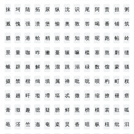
抹
坷
陆
拓
尿
纵
沈
识
尾
阿
责
担
粥
溅
愧
强
溃
堡
愉
奥
敦
答
喝
番
铺
筑
腊
曾
港
蛤
稍
嵌
喳
知
喷
呢
跑
帖
岭
景
量
咖
咋
撇
蔓
辗
嘛
槛
塞
熬
剿
缝
蛾
辟
频
解
煞
溜
跳
溺
碌
数
馏
蒙
骚
摄
禁
楷
缉
填
属
禅
吡
呒
呗
杓
町
杈
撮
趟
旰
壏
墆
塸
忒
撒
漂
缩
撩
褪
瘩
膏
墽
趣
墌
疑
膀
鲜
熏
榜
模
裳
欻
呱
黾
溚
竺
迤
奄
粢
炅
沓
咀
枞
杻
纰
汩