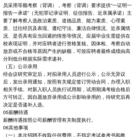
员采用等额考察（背调），考察（背调）要求提供“一证明一
报告一承诺”（无犯罪记录证明、征信报告、近亲属承诺）主
要了解考察人选政治素质、道德品质、能力素质、心理素
质、过往经历及表现、遵纪守法、廉洁自律情况、近亲属情
况、是否具有应当回避的情形等情况、应届毕业生需提供在
校表现证明，并对应聘者进行资格复核。因体检、考察自动
放弃或不合格等原因产生的缺额，可按应聘者最终成绩由高
分到低分根据实际需求递补。
（五）公示录用
经会议研究审定后，对拟录用人员进行公示，公示无异议
后，发出录用通知，按照有关规定签订劳动合同，办理入职
相关手续。对新入职人员执行试用期，试用期满考核合格后
方可转正。因自愿放弃录用或公示影响录用的，待研究后再
决定是否递补人选。
05薪酬待遇
薪酬待遇按照公司薪酬管理有关制度执行。
06其他事项
（一）本次招聘不收取任何费用，不指定考试参考书和教