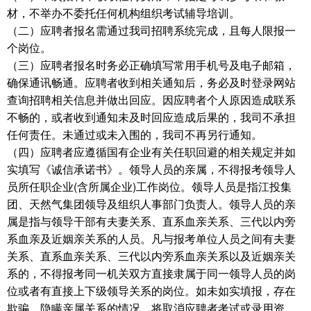
材，不举办不委托任何机构组织考试辅导培训。
（二）应聘者报名需通过我司招聘系统完成，且每人限报一
个岗位。
（三）应聘者报名时务必正确填写常用手机号及电子邮箱，
确保通讯畅通。应聘者收到相关通知后，务必及时登录网站
查询招聘相关信息并做出回应。因应聘者个人原因造成联系
不畅的，或者收到通知未及时回应造成后果的，我司不承担
任何责任。未通过或未入围的，我司不再另行通知。
（四）应聘者应遵循国有企业有关任职回避的相关规定并如
实填写《诚信承诺书》。领导人员的亲属，不得报考领导人
员所任职企业(含所属企业)工作岗位。领导人员是指江投集
团、天然气集团领导及组织人事部门负责人。领导人员的亲
属是指与领导干部有夫妻关系、直系血亲关系、三代以内旁
系血亲及近姻亲关系的人员。凡与报考单位人员之间有夫妻
关系、直系血亲关系、三代以内旁系血亲关系以及近姻亲关
系的，不得报考同一机关双方直接隶属于同一领导人员的岗
位或者有直接上下级领导关系的岗位。如未如实填报，存在
欺骗、隐瞒亲属关系的情况，将取消应聘者考试或录用资