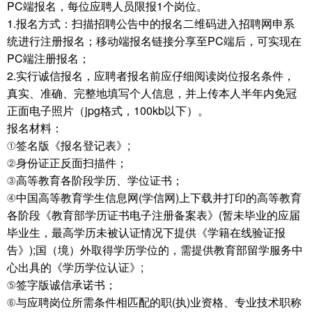
PC端报名，每位应聘人员限报1个岗位。
1.报名方式：扫描招聘公告中的报名二维码进入招聘网申系
统进行注册报名；移动端报名链接分享至PC端后，可实现在
PC端注册报名；
2.实行诚信报名，应聘者报名前应仔细阅读岗位报名条件，
真实、准确、完整地填写个人信息，并上传本人半年内免冠
正面电子照片（jpg格式，100kb以下）。
报名材料：
①签名版《报名登记表》;
②身份证正反面扫描件；
③高等教育各阶段学历、学位证书；
④中国高等教育学生信息网(学信网)上下载并打印的高等教育
各阶段《教育部学历证书电子注册备案表》(暂未毕业的应届
毕业生，最高学历未被认证情况下提供《学籍在线验证报
告》);国（境）外取得学历学位的，需提供教育部留学服务中
心出具的《学历学位认证》;
⑤签字版诚信承诺书；
⑥与应聘岗位所需条件相匹配的职(执)业资格、专业技术职称