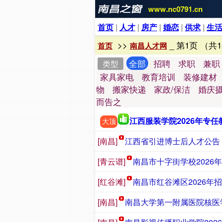
www.nc0791.cn
首页
|
人才
|
房产
|
婚恋
|
供求
|
生
>>
_ 第1页 （共1
首页
南昌人才网
全部
招聘
求职
兼职
类型
家具家电
教育培训
装修建材
物
搬家快递
家政/保洁
婚庆
而告之
江西服装学院2026年专
大顶
[南昌]
江西省引进博士后人才公告
[青云谱]
南昌市十字街学校2026
[红谷滩]
南昌市红谷滩区2026年
[南昌]
南昌大学第一附属医院核医学