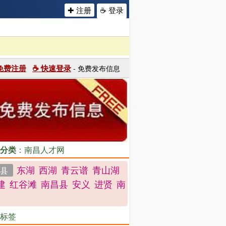
✚ 注册
☕ 登录
 免费注册
☕ 快速登录
- 免费发布信息
分类
：南昌人才网
东湖
西湖
青云谱
青山湖
县
建
红谷滩
南昌县
安义
进贤
南
标签