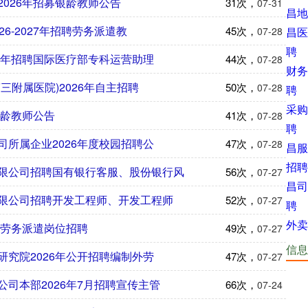
026年招募银龄教师公告
31次，
07-31
昌地
6-2027年招聘劳务派遣教
45次，
昌医
07-28
聘
6年招聘国际医疗部专科运营助理
44次，
07-28
财务
三附属医院)2026年自主招聘
50次，
07-28
聘
采购
银龄教师公告
41次，
07-28
聘
所属企业2026年度校园招聘公
47次，
07-28
昌服
招聘
限公司招聘国有银行客服、股份银行风
56次，
07-27
昌司
限公司招聘开发工程师、开发工程师
52次，
07-27
聘
外卖
批劳务派遣岗位招聘
49次，
07-27
信息
究院2026年公开招聘编制外劳
47次，
07-27
司本部2026年7月招聘宣传主管
66次，
07-24