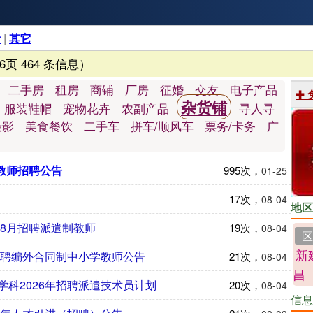
活
|
其它
6页 464 条信息）
二手房
租房
商铺
厂房
征婚
交友
电子产品
✚
杂货铺
服装鞋帽
宠物花卉
农副产品
寻人寻
摄影
美食餐饮
二手车
拼车/顺风车
票务/卡务
广
任教师招聘公告
995次，
01-25
17次，
08-04
地区
年8月招聘派遣制教师
19次，
08-04
区
新
招聘编外合同制中小学教师公告
21次，
08-04
昌
科2026年招聘派遣技术员计划
20次，
08-04
信息