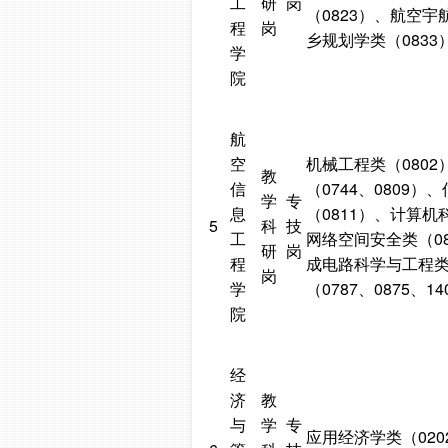
工
研
岗
（0823）、航空宇
程
岗
乡规划学类（0833
学
院
航
空
机械工程类（080
教
信
（0744、0809
学
专
息
（0811）、计算机
5
科
技
工
网络空间安全类（08
研
岗
程
成电路科学与工程类（
岗
学
（0787、0875、
院
经
济
教
与
学
专
应用经济学类（020