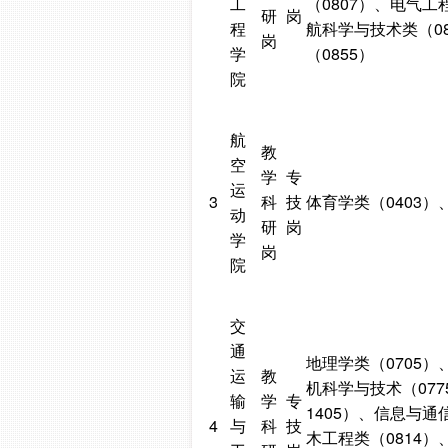
工
（0807）、电气工
研
岗
程
航科学与技术类（0
岗
学
（0855）
院
航
教
空
学
专
运
3
科
技
体育学类（0403）
动
研
岗
学
岗
院
交
通
地理学类（0705）
运
教
机科学与技术（077
输
学
专
1405）、信息与通
4
与
科
技
木工程类（0814