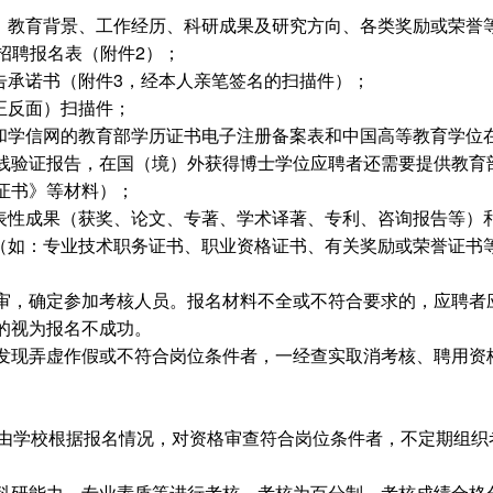
息、教育背景、工作经历、科研成果及研究方向、各类奖励或荣誉
才招聘报名表（附件2）；
告承诺书（附件3，经本人亲笔签名的扫描件）；
正反面）扫描件；
件和学信网的教育部学历证书电子注册备案表和中国高等教育学位
线验证报告，在国（境）外获得博士学位应聘者还需要提供教育
证书》等材料）；
代表性成果（获奖、论文、专著、学术译著、专利、咨询报告等）
件（如：专业技术职务证书、职业资格证书、有关奖励或荣誉证书
审，确定参加考核人员。报名材料不全或不符合要求的，应聘者
的视为报名不成功。
发现弄虚作假或不符合岗位条件者，一经查实取消考核、聘用资
，由学校根据报名情况，对资格审查符合岗位条件者，不定期组织
科研能力、专业素质等进行考核。考核为百分制，考核成绩合格分