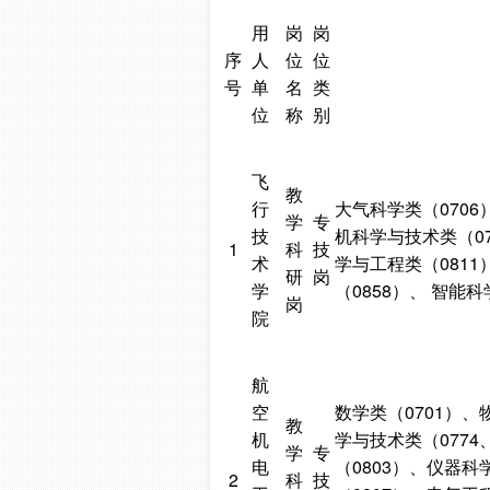
用
岗
岗
序
人
位
位
号
单
名
类
位
称
别
飞
教
行
大气科学类（0706
学
专
技
机科学与技术类（07
1
科
技
术
学与工程类（0811
研
岗
学
（0858）、 智能科
岗
院
航
空
数学类（0701）、
教
机
学与技术类（0774
学
专
电
（0803）、仪器
2
科
技