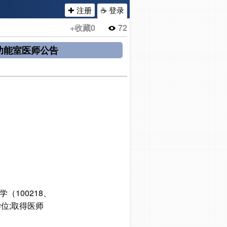
✚ 注册
☕ 登录
+收藏
0
72
功能室医师公告
学（100218、
学位;取得医师