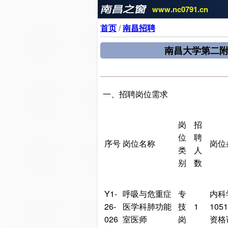
www.nc0791.cn
首页
/
南昌招聘
南昌大学第二附
一、招聘岗位需求
岗
招
位
聘
序号
岗位名称
岗位
类
人
别
数
Y1-
呼吸与危重症
专
内科学
26-
医学科肺功能
技
1
10
026
室医师
岗
资格