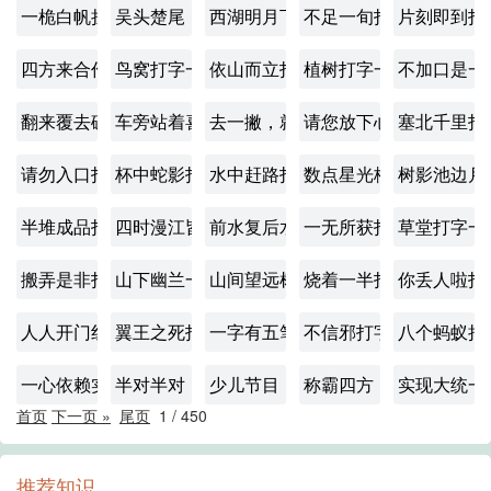
一桅白帆挂两片，三颗寒星映孤舟打字一
吴头楚尾，落花无泪打字一
西湖明月下，二人成双对打字一
不足一旬打字一
片刻即到打
四方来合作，贡献大一点打字一
鸟窝打字一
依山而立打一字
植树打字一
不加口是一
翻来覆去破片儿，没看头打字一
车旁站着喜旺嫂打字一
去一撇，就没了打字一
请您放下心打字一
塞北千里打
请勿入口打字一
杯中蛇影打字一
水中赶路打字一
数点星光梅枝疏打字一
树影池边月
半堆成品打字一
四时漫江皆碧透打离合字一
前水复后水打字一
一无所获打字一
草堂打字一
搬弄是非打字一
山下幽兰一一开打字一
山间望远树，阵前寄相思打字一
烧着一半打字一
你丢人啦打
人人开门红打字一
翼王之死打字一
一字有五笔，倒数总第一打字一
不信邪打字一
八个蚂蚁抬
一心依赖实为惰打字一
半对半对，凑成一对打字一
少儿节目，六一来临打字一
称霸四方，结局可悲打
实现大统一
首页
下一页 »
尾页
1
/
450
推荐知识