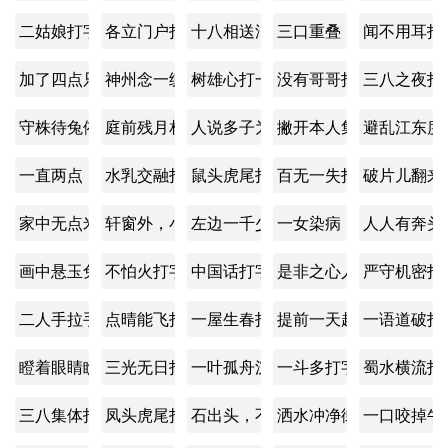
二姑娘打字一
各立门户打字一
十八相送泪两行打字一
三口重叠，莫把品字猜
闻不用耳打
加了四点只有一点打字一
神州念一统，两地岂可分打15画字一
树雄心打一字
没有哥哥打字一
三八之夜打
守株待兔依南亩打字一
庭前残月相对映，雁阵一行垂柳上打字一
人说多子为好，我说少生为妙打字一
撇开本人集会散打字一
避乱江东度
一直两点，两点一直打字一
水乳交融打字一
鼠头虎尾打字一
百无一失打字一
破片儿翻来
家中无点米，佳人愿意来打字一
轩窗外，小河旁，炊烟袅袅打字一
左边一千少一些，右边一万多一点打
一女染病，神医难治打
人人有奔头
画中悬玉兔，笔底洒流星打字一
不怕火打字一
中国话打字一
是非之心人有之打字一
严守机密打
二人手拉手，钢丝绳上走打字一
点晴能飞打字一
一屋生春打字一
提前一天超额打字一
一语道破打
瞪着眼睛瞧，看看都不少打字一
三光无日打字一
一叶孤舟沉水底，两行归雁趁潮飞打
一斗多打字一
蜀水横流打
三八集体打字一
凤头虎尾打字一
石出头，不是右打字一
洒水冲净街心土打字一
一口咬掉牛