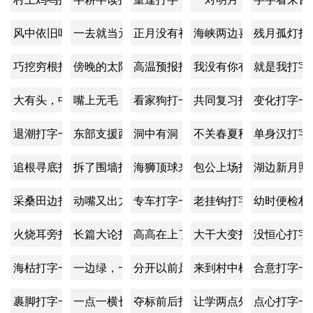
风中依旧叶翻飞打字一
一去就当元帅打字一
正月没有初一打一字
海峡两边喜相逢打字一
残月孤灯打
巧挖穷根打字一
傍晚的太阳打字一
高温预报打字一
我没有你有，天没有地
就是我打字
大有头，中无心，小全身。打字一
嘴上无毛，办事不牢。打一离合字
看家狗打一字
共同复习打字一
变化打字一
退潮打字一
东部支援西部打字一
洞中有洞，孔中有孔。打字一
不关春夏秋打字一
单身汉打字
追根寻底打字一
拆了围墙打字一
海狮顶球来一个打字一
包公上场打字一
湖边新月照
采桑田边打字一
动嘴又出力打字一
专车打字一
老挂钩打字一
幼时便检朴
火烧耳旁打字一
长篇大论打一字
高高在上了打字一
大干大变打字一
没恒心打字
海枯打字一
一边绿，一边红，一边怕水，一边怕虫。打字一
分开以前是丈夫打字一
来到村中树苍挺打字一
合意打字一
裹脚打字一
一点一横长，一撇向西方，并排两棵树，栽在石
夺标前后打字一
让学两点外出打字一
点心打字一