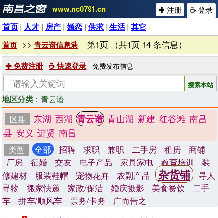
www.nc0791.cn
✚ 注册
☕ 登录
首页
|
人才
|
房产
|
婚恋
|
供求
|
生活
|
其它
>>
_ 第1页 （共1页 14 条信息）
首页
青云谱信息港
✚ 免费注册
☕ 快速登录
- 免费发布信息
地区分类
：青云谱
东湖
西湖
青山湖
新建
红谷滩
南昌
青云谱
区县
县
安义
进贤
南昌
全部
招聘
求职
兼职
二手房
租房
商铺
类型
厂房
征婚
交友
电子产品
家具家电
教育培训
装
杂货铺
修建材
服装鞋帽
宠物花卉
农副产品
寻人
寻物
搬家快递
家政/保洁
婚庆摄影
美食餐饮
二手
车
拼车/顺风车
票务/卡务
广而告之