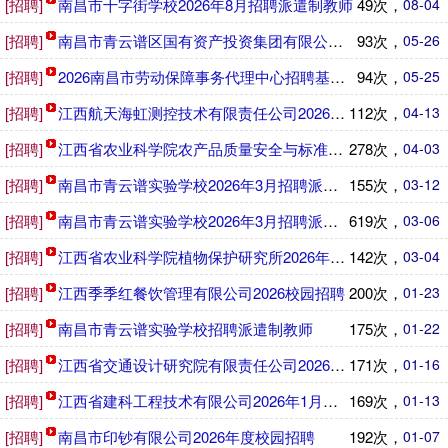
[招聘]
南昌市十字街学校2026年8月招聘派遣制教师
49次，
08-04
[招聘]
南昌市青云谱区国有资产投资集团有限公司2026年公开招聘
93次，
05-26
[招聘]
2026南昌市劳动保障事务代理中心招聘基层就业服务专岗人
94次，
05-25
[招聘]
江西航天海虹测控技术有限责任公司2026年招聘工作人员公
112次，
04-13
[招聘]
江西省农业科学院农产品质量安全与标准研究所2026年招聘
278次，
04-03
[招聘]
南昌市青云谱实验学校2026年3月招聘派遣制教师
155次，
03-12
[招聘]
南昌市青云谱实验学校2026年3月招聘派遣制教师
619次，
03-06
[招聘]
江西省农业科学院植物保护研究所2026年招聘编外科研助理
142次，
03-04
[招聘]
江西季季红餐饮管理有限公司2026校园招聘
200次，
01-23
[招聘]
南昌市青云谱实验学校招聘派遣制教师
175次，
01-22
[招聘]
江西省交通设计研究院有限责任公司2026年1月招聘劳务派
171次，
01-16
[招聘]
江西省建科工程技术有限公司2026年1月招聘工作人员
169次，
01-13
[招聘]
南昌市印钞有限公司2026年度校园招聘
192次，
01-07