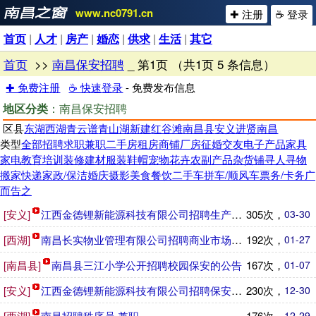
www.nc0791.cn
✚ 注册
☕ 登录
首页
|
人才
|
房产
|
婚恋
|
供求
|
生活
|
其它
首页
>>
南昌保安招聘
_ 第1页 （共1页 5 条信息）
✚ 免费注册
☕ 快速登录
- 免费发布信息
地区分类
：南昌保安招聘
区县
东湖
西湖
青云谱
青山湖
新建
红谷滩
南昌县
安义
进贤
南昌
类型
全部
招聘
求职
兼职
二手房
租房
商铺
厂房
征婚
交友
电子产品
家具
家电
教育培训
装修建材
服装鞋帽
宠物花卉
农副产品
杂货铺
寻人寻物
搬家快递
家政/保洁
婚庆摄影
美食餐饮
二手车
拼车/顺风车
票务/卡务
广
而告之
[安义]
江西金德锂新能源科技有限公司招聘生产操作员、安环员、工程
305次，
03-30
[西湖]
南昌长实物业管理有限公司招聘商业市场安全管理主管、商业市
192次，
01-27
[南昌县]
南昌县三江小学公开招聘校园保安的公告
167次，
01-07
[安义]
江西金德锂新能源科技有限公司招聘保安、行政前台、安环工程
230次，
12-30
[西湖]
南昌招聘秩序员 兼职
176次，
12-29