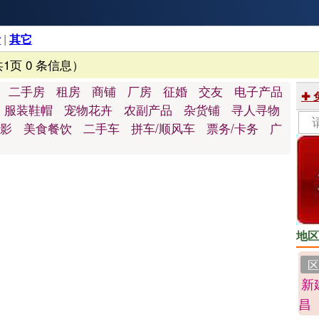
活
|
其它
共1页 0 条信息）
二手房
租房
商铺
厂房
征婚
交友
电子产品
✚
服装鞋帽
宠物花卉
农副产品
杂货铺
寻人寻物
影
美食餐饮
二手车
拼车/顺风车
票务/卡务
广
地区
区
新
昌