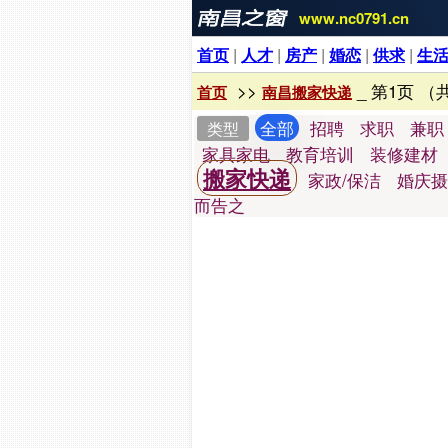
www.nc0791.cn
首页
|
人才
|
房产
|
婚恋
|
供求
|
生
>>
_ 第1页 （
首页
南昌搬家快递
全部
招聘
求职
兼职
类型
家具家电
教育培训
装修建材
搬家快递
家政/保洁
婚庆摄
而告之