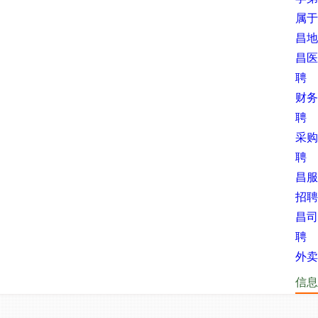
属于
昌地
昌医
聘
财务
聘
采购
聘
昌服
招聘
昌司
聘
外卖
信息