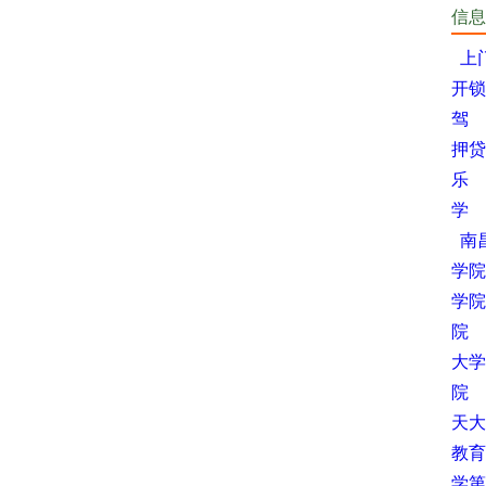
信息
上
开锁
驾
押贷
乐
学
南
学院
学院
院
大学
院
天大
教育
学第