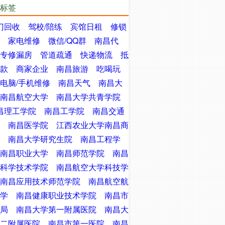
标签
门回收
驾校/陪练
宾馆日租
修锁
家电维修
微信/QQ群
南昌代
专修漏房
管道疏通
快递物流
抵
款
商家企业
南昌旅游
吃喝玩
电脑/手机维修
南昌天气
南昌大
南昌航空大学
南昌大学共青学院
昌理工学院
南昌工学院
南昌交通
南昌医学院
江西农业大学南昌商
南昌大学研究生院
南昌工程学
南昌职业大学
南昌师范学院
南昌
科学技术学院
南昌航空大学科技学
南昌应用技术师范学院
南昌航空航
学
南昌健康职业技术学院
南昌市
局
南昌大学第一附属医院
南昌大
二附属医院
南昌市第一医院
南昌