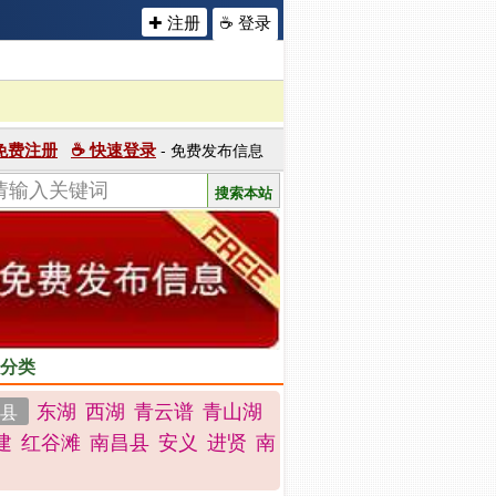
✚ 注册
☕ 登录
 免费注册
☕ 快速登录
- 免费发布信息
分类
东湖
西湖
青云谱
青山湖
县
建
红谷滩
南昌县
安义
进贤
南