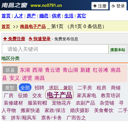
www.nc0791.cn
✚ 注册
☕ 登录
首页
|
人才
|
房产
|
婚恋
|
供求
|
生活
|
其它
>>
_ 第1页 （共1页 0 条信息）
首页
南昌电子产品
✚ 免费注册
☕ 快速登录
- 免费发布信息
地区分类
东湖
西湖
青云谱
青山湖
新建
红谷滩
南昌
区县
县
安义
进贤
南昌
全部
招聘
求职
兼职
二手房
租房
商铺
类型
电子产品
厂房
征婚
交友
家具家电
教育培训
装修建材
服装鞋帽
宠物花卉
农副产品
杂货铺
寻
人寻物
搬家快递
家政/保洁
婚庆摄影
美食餐饮
二手
车
拼车/顺风车
票务/卡务
广而告之