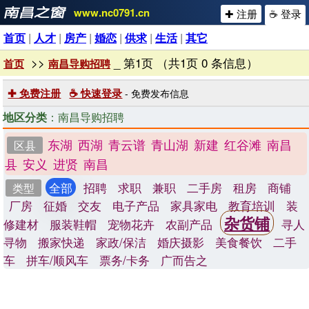
www.nc0791.cn
✚ 注册
☕ 登录
首页
|
人才
|
房产
|
婚恋
|
供求
|
生活
|
其它
>>
_ 第1页 （共1页 0 条信息）
首页
南昌导购招聘
✚ 免费注册
☕ 快速登录
- 免费发布信息
地区分类
：南昌导购招聘
东湖
西湖
青云谱
青山湖
新建
红谷滩
南昌
区县
县
安义
进贤
南昌
全部
招聘
求职
兼职
二手房
租房
商铺
类型
厂房
征婚
交友
电子产品
家具家电
教育培训
装
杂货铺
修建材
服装鞋帽
宠物花卉
农副产品
寻人
寻物
搬家快递
家政/保洁
婚庆摄影
美食餐饮
二手
车
拼车/顺风车
票务/卡务
广而告之