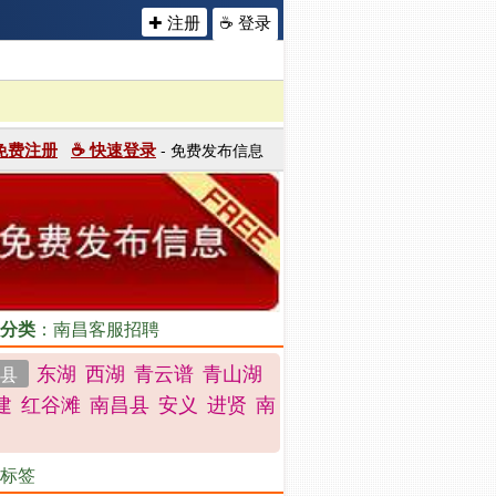
✚ 注册
☕ 登录
 免费注册
☕ 快速登录
- 免费发布信息
分类
：南昌客服招聘
东湖
西湖
青云谱
青山湖
县
建
红谷滩
南昌县
安义
进贤
南
标签