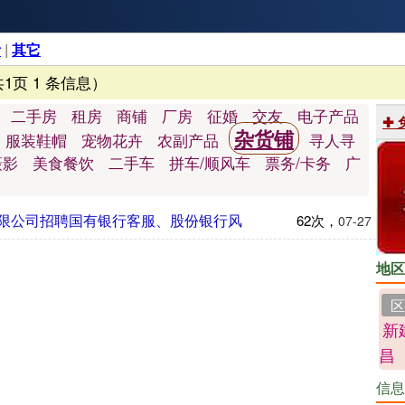
活
|
其它
共1页 1 条信息）
二手房
租房
商铺
厂房
征婚
交友
电子产品
✚
杂货铺
服装鞋帽
宠物花卉
农副产品
寻人寻
摄影
美食餐饮
二手车
拼车/顺风车
票务/卡务
广
限公司招聘国有银行客服、股份银行风
62次，
07-27
地区
区
新
昌
信息