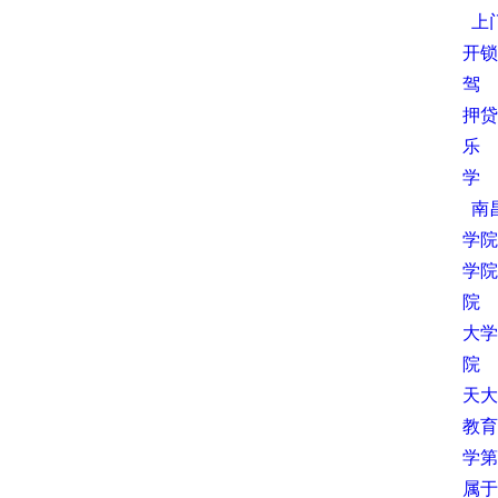
上
开锁
驾
押贷
乐
学
南
学院
学院
院
大学
院
天大
教育
学第
属于