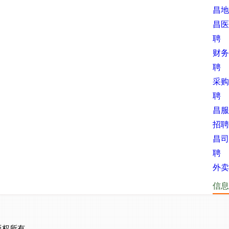
昌地
昌医
聘
财务
聘
采购
聘
昌服
招聘
昌司
聘
外卖
信息
版权所有