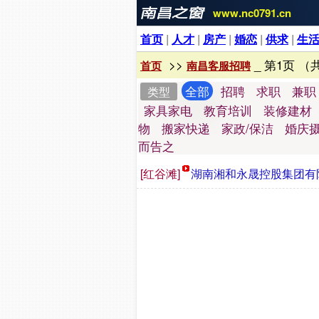
www.nc0791.cn
首页
|
人才
|
房产
|
婚恋
|
供求
|
生
>>
_ 第1页 （
首页
南昌客服招聘
全部
招聘
求职
兼职
类型
家具家电
教育培训
装修建材
物
搬家快递
家政/保洁
婚庆
而告之
[红谷滩]
湖南湘和永晟控股集团有